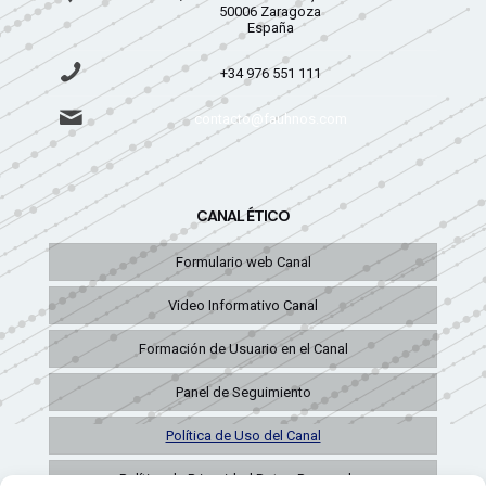
50006 Zaragoza
España
+34 976 551 111
contacto@fauhnos.com
CANAL ÉTICO
Formulario web Canal
Video Informativo Canal
Formación de Usuario en el Canal
Panel de Seguimiento
Política de Uso del Canal
Política de Privacidad Datos Personales